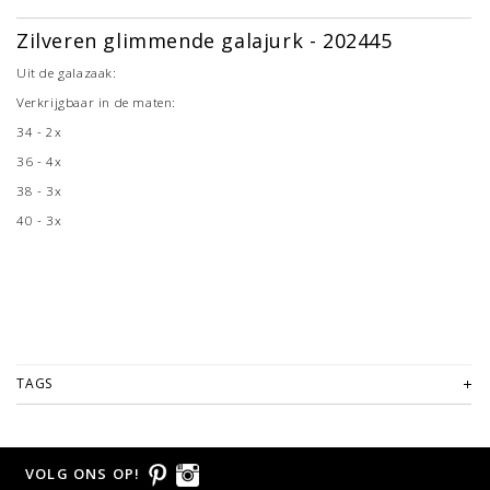
Zilveren glimmende galajurk - 202445
Uit de galazaak:
Verkrijgbaar in de maten:
34 - 2x
36 - 4x
38 - 3x
40 - 3x
TAGS
VOLG ONS OP!