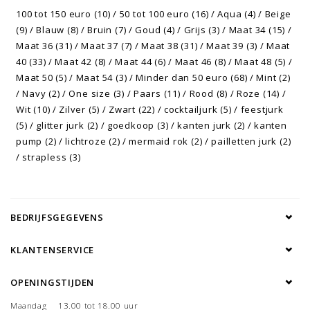
100 tot 150 euro
(10)
/
50 tot 100 euro
(16)
/
Aqua
(4)
/
Beige
(9)
/
Blauw
(8)
/
Bruin
(7)
/
Goud
(4)
/
Grijs
(3)
/
Maat 34
(15)
/
Maat 36
(31)
/
Maat 37
(7)
/
Maat 38
(31)
/
Maat 39
(3)
/
Maat
40
(33)
/
Maat 42
(8)
/
Maat 44
(6)
/
Maat 46
(8)
/
Maat 48
(5)
/
Maat 50
(5)
/
Maat 54
(3)
/
Minder dan 50 euro
(68)
/
Mint
(2)
/
Navy
(2)
/
One size
(3)
/
Paars
(11)
/
Rood
(8)
/
Roze
(14)
/
Wit
(10)
/
Zilver
(5)
/
Zwart
(22)
/
cocktailjurk
(5)
/
feestjurk
(5)
/
glitter jurk
(2)
/
goedkoop
(3)
/
kanten jurk
(2)
/
kanten
pump
(2)
/
lichtroze
(2)
/
mermaid rok
(2)
/
pailletten jurk
(2)
/
strapless
(3)
BEDRIJFSGEGEVENS
KLANTENSERVICE
OPENINGSTIJDEN
Maandag
13.00 tot 18.00 uur