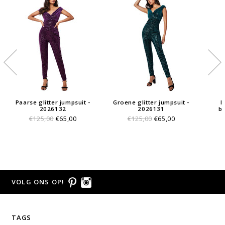
Paarse glitter jumpsuit -
Groene glitter jumpsuit -
F
2026132
2026131
b
€125,00
€65,00
€125,00
€65,00
VOLG ONS OP!
TAGS