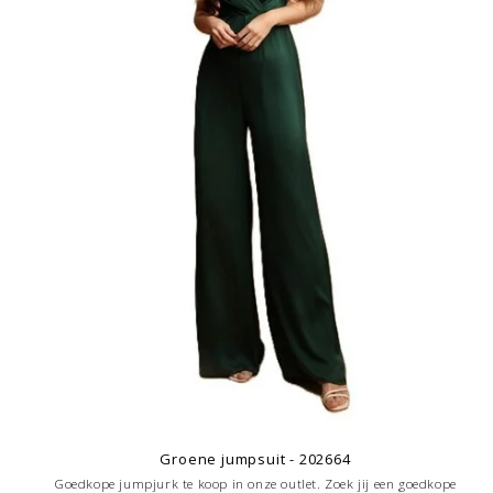
Groene jumpsuit - 202664
Goedkope jumpjurk te koop in onze outlet. Zoek jij een goedkope