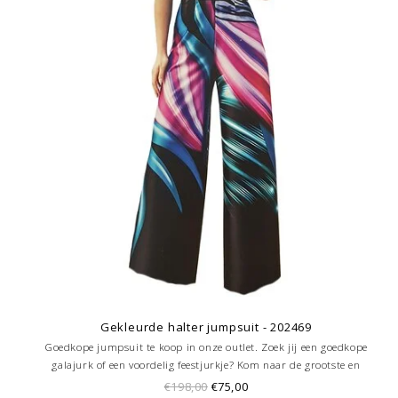
Gekleurde halter jumpsuit - 202469
Goedkope jumpsuit te koop in onze outlet. Zoek jij een goedkope
galajurk of een voordelig feestjurkje? Kom naar de grootste en
goedkoopste galajurken outlet in de regio Amersfoort. Altijd voordelig!
€198,00
€75,00