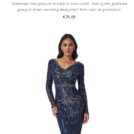
Goedkope roze galajurk te koop in onze outlet. Zoek jij een goedkope
galajurk of een voordelig feestjurkje? Kom naar de grootste en
goedkoopste galajurken outlet in de regio Amersfoort. Altijd voordelig!
€75,00