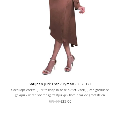
Satijnen jurk Frank Lyman - 2026121
Goedkope cocktailjurk te koop in onze outlet. Zoek jij een goedkope
galajurk of een voordelig feestjurkje? Kom naar de grootste en
goedkoopste galajurken outlet in de regio Amersfoort. Altijd voordelig!
€75,00
€25,00