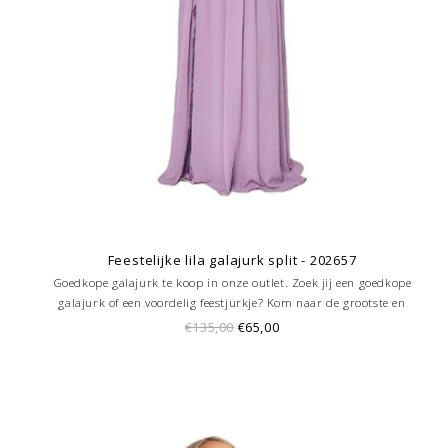
Feestelijke lila galajurk split - 202657
Goedkope galajurk te koop in onze outlet. Zoek jij een goedkope
galajurk of een voordelig feestjurkje? Kom naar de grootste en
goedkoopste galajurken outlet in de regio Amersfoort. Altijd voordelig!
€135,00
€65,00