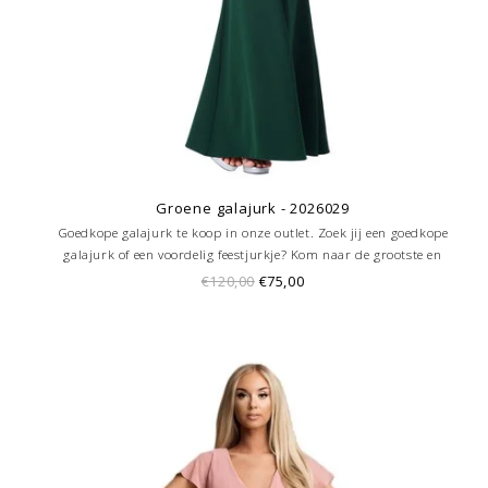
Groene galajurk - 2026029
Goedkope galajurk te koop in onze outlet. Zoek jij een goedkope
galajurk of een voordelig feestjurkje? Kom naar de grootste en
goedkoopste galajurken outlet in de regio Amersfoort. Altijd voordelig!
€120,00
€75,00