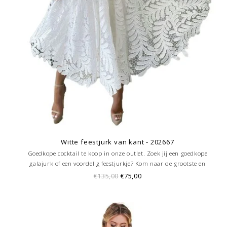
Witte feestjurk van kant - 202667
Goedkope cocktail te koop in onze outlet. Zoek jij een goedkope
galajurk of een voordelig feestjurkje? Kom naar de grootste en
goedkoopste galajurken outlet in de regio Amersfoort. Altijd voordelig!
€135,00
€75,00