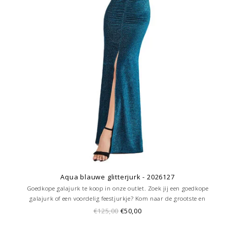
Aqua blauwe glitterjurk - 2026127
Goedkope galajurk te koop in onze outlet. Zoek jij een goedkope
galajurk of een voordelig feestjurkje? Kom naar de grootste en
goedkoopste galajurken outlet in de regio Amersfoort. Altijd voordelig!
€125,00
€50,00