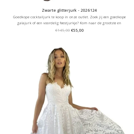
Zwarte glitterjurk - 2026124
Goedkope cocktailjurk te koop in onze outlet. Zoek jij een goedkope
galajurk of een voordelig feestjurkje? Kom naar de grootste en
goedkoopste galajurken outlet in de regio Amersfoort. Altijd voordelig!
€145,00
€55,00