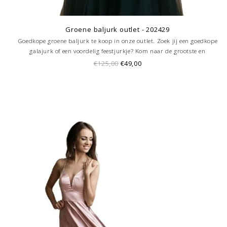
Groene baljurk outlet - 202429
Goedkope groene baljurk te koop in onze outlet. Zoek jij een goedkope
galajurk of een voordelig feestjurkje? Kom naar de grootste en
goedkoopste galajurken outlet in de regio Amersfoort. Altijd voordelig!
€125,00
€49,00