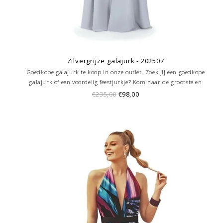
Zilvergrijze galajurk - 202507
Goedkope galajurk te koop in onze outlet. Zoek jij een goedkope
galajurk of een voordelig feestjurkje? Kom naar de grootste en
goedkoopste galajurken outlet in de regio Amersfoort. Altijd voordelig!
€235,00
€98,00