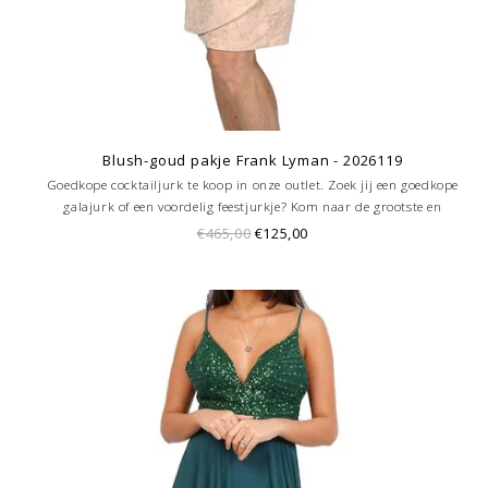
Blush-goud pakje Frank Lyman - 2026119
Goedkope cocktailjurk te koop in onze outlet. Zoek jij een goedkope
galajurk of een voordelig feestjurkje? Kom naar de grootste en
goedkoopste galajurken outlet in de regio Amersfoort. Altijd voordelig!
€465,00
€125,00