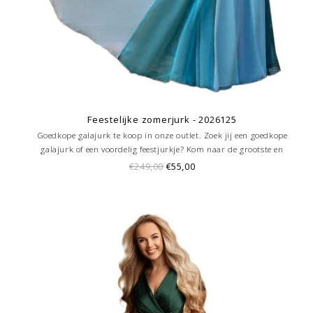
Feestelijke zomerjurk - 2026125
Goedkope galajurk te koop in onze outlet. Zoek jij een goedkope
galajurk of een voordelig feestjurkje? Kom naar de grootste en
goedkoopste galajurken outlet in de regio Amersfoort. Altijd voordelig!
€249,00
€55,00