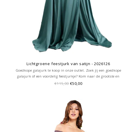
Lichtgroene feestjurk van satijn - 2026126
Goedkope galajurk te koop in onze outlet. Zoek jij een goedkope
galajurk of een voordelig feestjurkje? Kom naar de grootste en
goedkoopste galajurken outlet in de regio Amersfoort. Altijd voordelig!
€115,00
€50,00