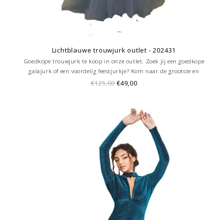
Lichtblauwe trouwjurk outlet - 202431
Goedkope trouwjurk te koop in onze outlet. Zoek jij een goedkope
galajurk of een voordelig feestjurkje? Kom naar de grootste en
goedkoopste galajurken outlet in de regio Amersfoort. Altijd voordelig!
€125,00
€49,00