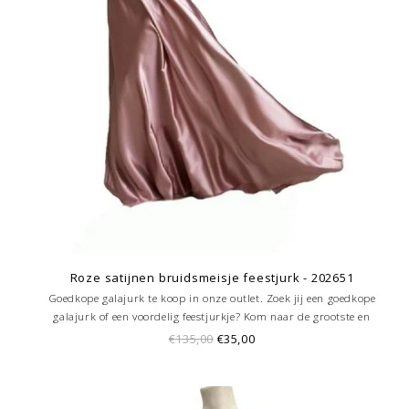
Roze satijnen bruidsmeisje feestjurk - 202651
Goedkope galajurk te koop in onze outlet. Zoek jij een goedkope
galajurk of een voordelig feestjurkje? Kom naar de grootste en
goedkoopste galajurken outlet in de regio Amersfoort. Altijd voordelig!
€135,00
€35,00