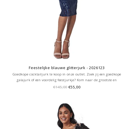
Feestelijke blauwe glitterjurk - 2026123
Goedkope cocktailjurk te koop in onze outlet. Zoek jij een goedkope
galajurk of een voordelig feestjurkje? Kom naar de grootste en
goedkoopste galajurken outlet in de regio Amersfoort. Altijd voordelig!
€145,00
€55,00