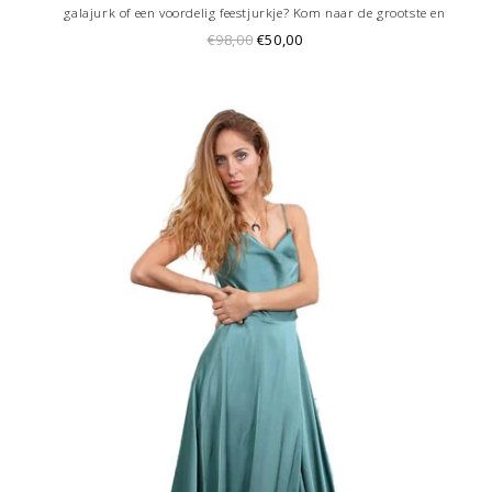
galajurk of een voordelig feestjurkje? Kom naar de grootste en
goedkoopste galajurken outlet in de regio Amersfoort. Altijd voordelig!
€98,00
€50,00