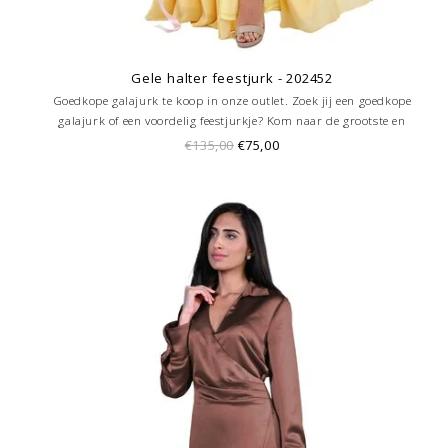
Gele halter feestjurk - 202452
Goedkope galajurk te koop in onze outlet. Zoek jij een goedkope
galajurk of een voordelig feestjurkje? Kom naar de grootste en
goedkoopste galajurken outlet in de regio Amersfoort. Altijd voordelig!
€135,00
€75,00