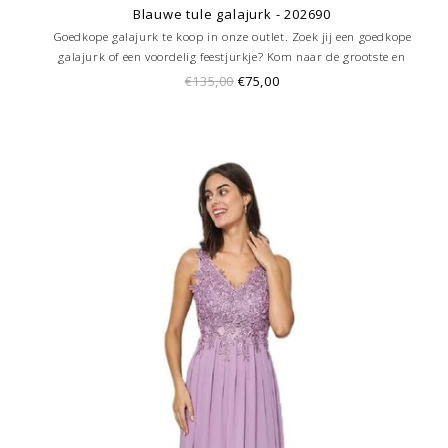
Blauwe tule galajurk - 202690
Goedkope galajurk te koop in onze outlet. Zoek jij een goedkope
galajurk of een voordelig feestjurkje? Kom naar de grootste en
goedkoopste galajurken outlet in de regio Amersfoort. Altijd voordelig!
€135,00
€75,00