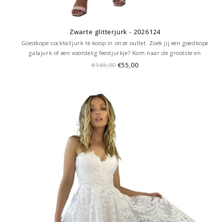
Zwarte glitterjurk - 2026124
Goedkope cocktailjurk te koop in onze outlet. Zoek jij een goedkope
galajurk of een voordelig feestjurkje? Kom naar de grootste en
goedkoopste galajurken outlet in de regio Amersfoort. Altijd voordelig!
€145,00
€55,00