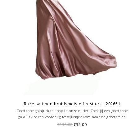
Roze satijnen bruidsmeisje feestjurk - 202651
Goedkope galajurk te koop in onze outlet. Zoek jij een goedkope
galajurk of een voordelig feestjurkje? Kom naar de grootste en
goedkoopste galajurken outlet in de regio Amersfoort. Altijd voordelig!
€135,00
€35,00