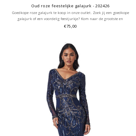
Oud roze feestelijke galajurk - 202426
Goedkope roze galajurk te koop in onze outlet. Zoek jij een goedkope
galajurk of een voordelig feestjurkje? Kom naar de grootste en
goedkoopste galajurken outlet in de regio Amersfoort. Altijd voordelig!
€75,00