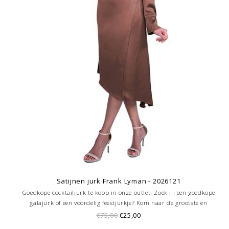
Satijnen jurk Frank Lyman - 2026121
Goedkope cocktailjurk te koop in onze outlet. Zoek jij een goedkope
galajurk of een voordelig feestjurkje? Kom naar de grootste en
goedkoopste galajurken outlet in de regio Amersfoort. Altijd voordelig!
€75,00
€25,00