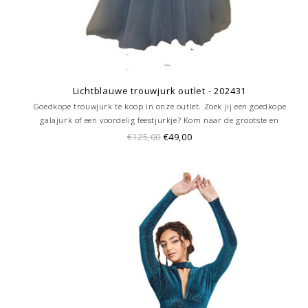
Lichtblauwe trouwjurk outlet - 202431
Goedkope trouwjurk te koop in onze outlet. Zoek jij een goedkope
galajurk of een voordelig feestjurkje? Kom naar de grootste en
goedkoopste galajurken outlet in de regio Amersfoort. Altijd voordelig!
€125,00
€49,00