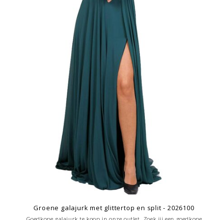
Groene galajurk met glittertop en split - 2026100
Goedkope galajurk te koop in onze outlet. Zoek jij een goedkope