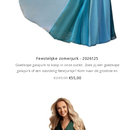
Feestelijke zomerjurk - 2026125
Goedkope galajurk te koop in onze outlet. Zoek jij een goedkope
galajurk of een voordelig feestjurkje? Kom naar de grootste en
goedkoopste galajurken outlet in de regio Amersfoort. Altijd voordelig!
€249,00
€55,00