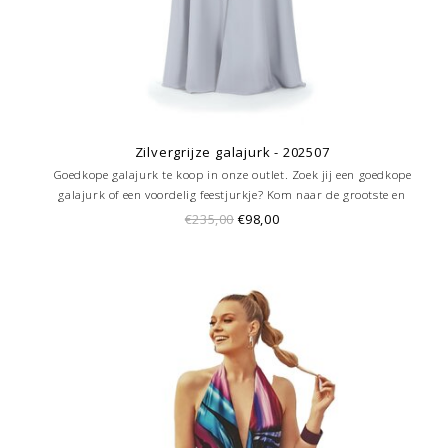
Zilvergrijze galajurk - 202507
Goedkope galajurk te koop in onze outlet. Zoek jij een goedkope
galajurk of een voordelig feestjurkje? Kom naar de grootste en
goedkoopste galajurken outlet in de regio Amersfoort. Altijd voordelig!
€235,00
€98,00