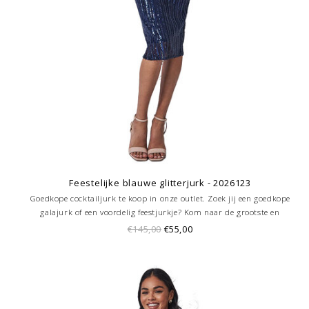
Feestelijke blauwe glitterjurk - 2026123
Goedkope cocktailjurk te koop in onze outlet. Zoek jij een goedkope
galajurk of een voordelig feestjurkje? Kom naar de grootste en
goedkoopste galajurken outlet in de regio Amersfoort. Altijd voordelig!
€145,00
€55,00