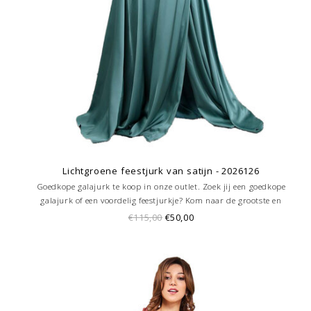
Lichtgroene feestjurk van satijn - 2026126
Goedkope galajurk te koop in onze outlet. Zoek jij een goedkope
galajurk of een voordelig feestjurkje? Kom naar de grootste en
goedkoopste galajurken outlet in de regio Amersfoort. Altijd voordelig!
€115,00
€50,00