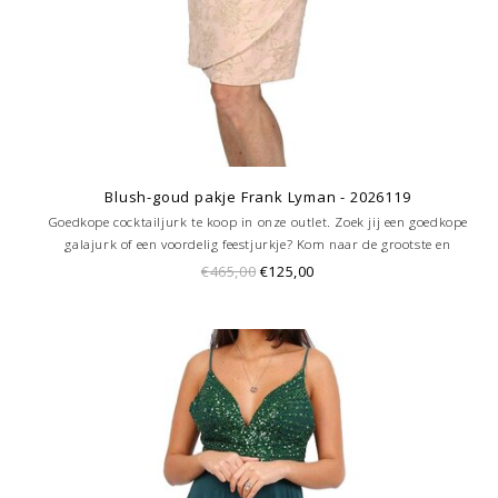
Blush-goud pakje Frank Lyman - 2026119
Goedkope cocktailjurk te koop in onze outlet. Zoek jij een goedkope
galajurk of een voordelig feestjurkje? Kom naar de grootste en
goedkoopste galajurken outlet in de regio Amersfoort. Altijd voordelig!
€465,00
€125,00