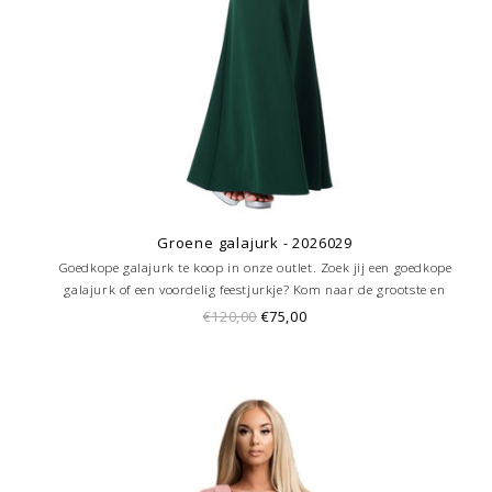
Groene galajurk - 2026029
Goedkope galajurk te koop in onze outlet. Zoek jij een goedkope
galajurk of een voordelig feestjurkje? Kom naar de grootste en
goedkoopste galajurken outlet in de regio Amersfoort. Altijd voordelig!
€120,00
€75,00