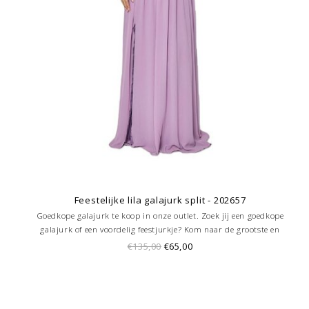
Feestelijke lila galajurk split - 202657
Goedkope galajurk te koop in onze outlet. Zoek jij een goedkope
galajurk of een voordelig feestjurkje? Kom naar de grootste en
goedkoopste galajurken outlet in de regio Amersfoort. Altijd voordelig!
€135,00
€65,00