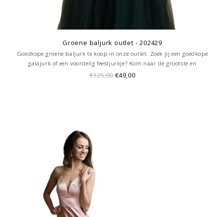
Groene baljurk outlet - 202429
Goedkope groene baljurk te koop in onze outlet. Zoek jij een goedkope
galajurk of een voordelig feestjurkje? Kom naar de grootste en
goedkoopste galajurken outlet in de regio Amersfoort. Altijd voordelig!
€125,00
€49,00