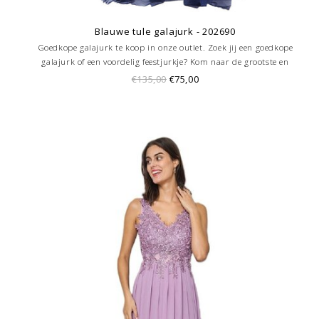
Blauwe tule galajurk - 202690
Goedkope galajurk te koop in onze outlet. Zoek jij een goedkope
galajurk of een voordelig feestjurkje? Kom naar de grootste en
goedkoopste galajurken outlet in de regio Amersfoort. Altijd voordelig!
€135,00
€75,00