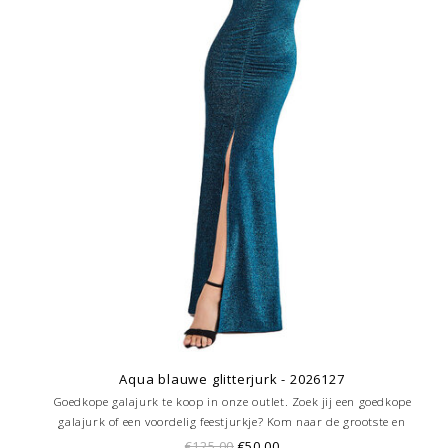
Aqua blauwe glitterjurk - 2026127
Goedkope galajurk te koop in onze outlet. Zoek jij een goedkope
galajurk of een voordelig feestjurkje? Kom naar de grootste en
goedkoopste galajurken outlet in de regio Amersfoort. Altijd voordelig!
€125,00
€50,00