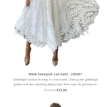
Witte feestjurk van kant - 202667
Goedkope cocktail te koop in onze outlet. Zoek jij een goedkope
galajurk of een voordelig feestjurkje? Kom naar de grootste en
goedkoopste galajurken outlet in de regio Amersfoort. Altijd voordelig!
€135,00
€75,00