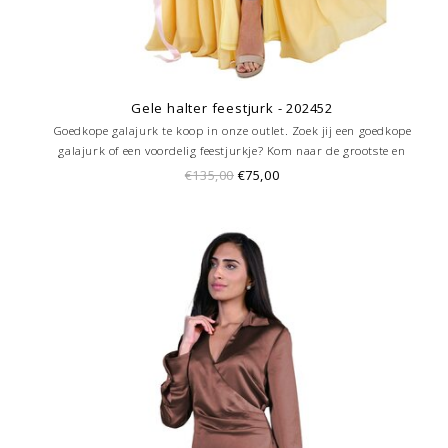
Gele halter feestjurk - 202452
Goedkope galajurk te koop in onze outlet. Zoek jij een goedkope
galajurk of een voordelig feestjurkje? Kom naar de grootste en
goedkoopste galajurken outlet in de regio Amersfoort. Altijd voordelig!
€135,00
€75,00