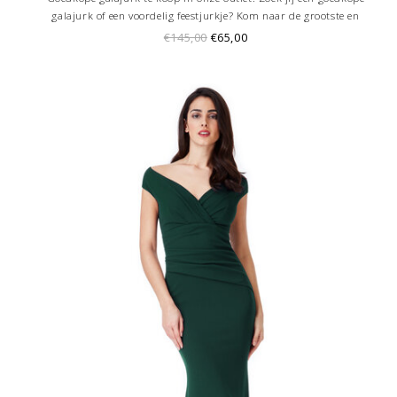
galajurk of een voordelig feestjurkje? Kom naar de grootste en
goedkoopste galajurken outlet in de regio Amersfoort. Altijd voordelig!
€145,00
€65,00