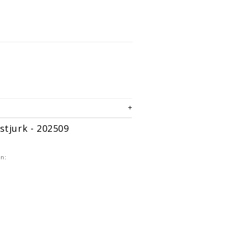
stjurk - 202509
en: