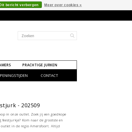
Dit bericht verbergen
Meer over cookies »
AMERS
PRACHTIGE JURKEN
PENINGSTIJDEN
CONTACT
stjurk - 202509
op in onze outlet. Zoek jij een goedkope
ig feestjurkje? Kom naar de grootste en
outlet in de regio Amersfoort. Altijd