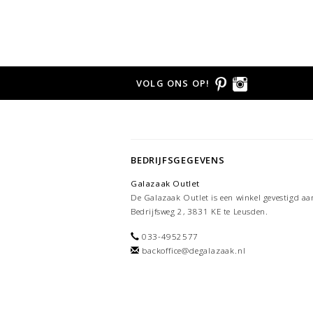
VOLG ONS OP!
BEDRIJFSGEGEVENS
Galazaak Outlet
De Galazaak Outlet is een winkel gevestigd aa
Bedrijfsweg 2, 3831 KE te Leusden.
033-4952577
backoffice@degalazaak.nl