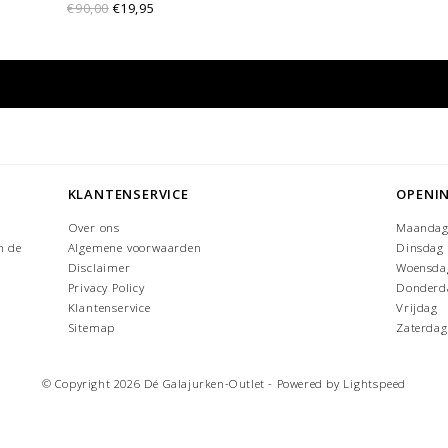
de borst.
€90,00
€19,95
KLANTENSERVICE
OPENI
Over ons
Maanda
n de
Algemene voorwaarden
Dinsdag
Disclaimer
Woensda
Privacy Policy
Donderd
Klantenservice
Vrijdag
Sitemap
Zaterdag
© Copyright 2026 Dé Galajurken-Outlet - Powered by
Lightspeed