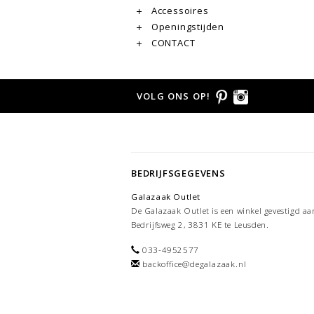
Accessoires
Openingstijden
CONTACT
VOLG ONS OP!
BEDRIJFSGEGEVENS
Galazaak Outlet
De Galazaak Outlet is een winkel gevestigd aa
Bedrijfsweg 2, 3831 KE te Leusden.
033-4952577
backoffice@degalazaak.nl