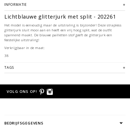
INFORMATIE
Lichtblauwe glitterjurk met split - 202261
Het model is eenvoudig maar de uitstraling is bijzonder! Deze strapless
glitterjurk sluit mooi aan en heeft een vrij hoog split, wat de outfit
spannend maakt. De blauwe pailletten stof geeft de glitterjurk een
feestelijke uitstraling!
Verkrijgbaar in de maat:
38
TAGS
VOLG ONS OP!
BEDRIJFSGEGEVENS